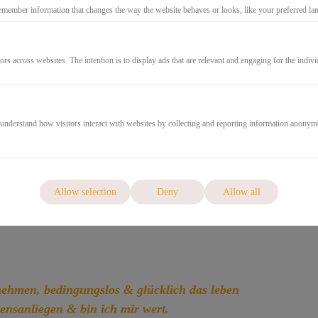
3.600,0
emember information that changes the way the website behaves or looks, like your preferred lang
(Net)
ors across websites. The intention is to display ads that are relevant and engaging for the indiv
GO TO CHECKOUT
 understand how visitors interact with websites by collecting and reporting information anonym
Allow selection
Deny
Allow all
ehmen, bedingungslos & glücklich das leben
zensanliegen & bin ich mir wert.