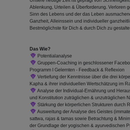
Unsere heutige Zeit ist geprägt von Schnelligkei
Ablenkung, Urteilen & Überforderung. Verloren 
Sinn des Lebens und der das Leben ausmachende
Ganzheit, Alleinssein und individueller ganzheitl
Bestmöglichste für Dich & durch Dich zu gestalten
Das Wie?
Potentialanalyse
Gruppen-Coaching in geschlossener Faceboo
Programm I Gelernten - Feedback & Reflexion
Vertiefung der Kenntnisse über die drei körp
Kapha & ihrer individuellen Wertschätzung im
Analyse der Individual-Ernährung und Herausa
und Konstitution zuträglichen & unzuträglichen 
Stärkung der körperlichen Strukturen durch
Ausweitung der Analyse des Geistes (immater
sattwa, rajas & tamas sowie Betrachtung & Minim
der Grundlage der yogischen & ayurvedischen P