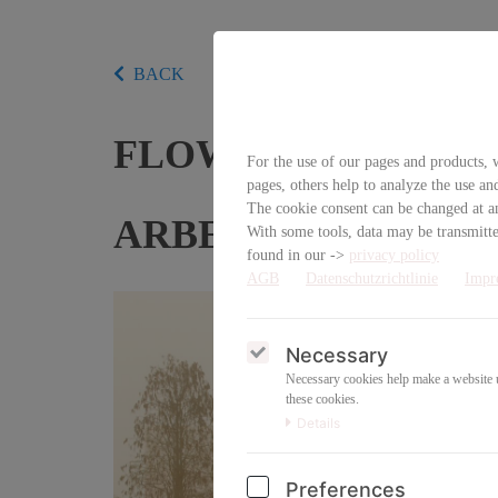
BACK
FLOW OF INNER SIL
For the use of our pages and products, w
pages, others help to analyze the use an
The cookie consent can be changed at an
ARBEIT & TRANS
With some tools, data may be transmitted
found in our ->
privacy policy
AGB
Datenschutzrichtlinie
Impr
Necessary
Necessary cookies help make a website us
these cookies.
Details
Preferences