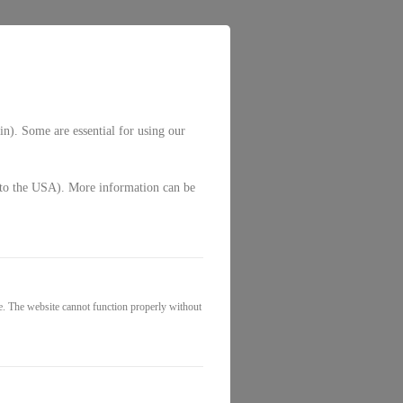
 II - INNERE
in). Some are essential for using our
g. to the USA). More information can be
e. The website cannot function properly without