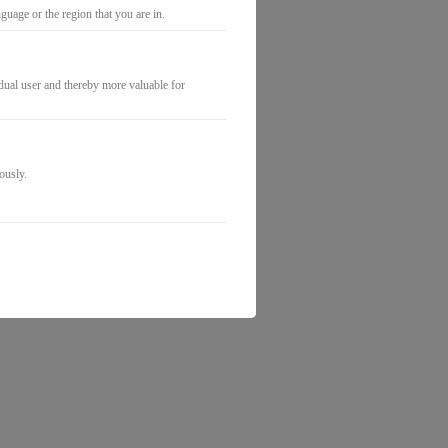
0€
uage or the region that you are in.
idual user and thereby more valuable for
ously.